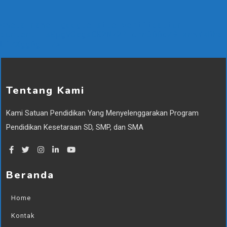
<meta name="google-site-verification" 
content="s0pgVGagsCK2Nz2PLorn3BBqZ9ExnmYkBha
UfZXggBg" />
Tentang Kami
Kami Satuan Pendidikan Yang Menyelenggarakan Program
Pendidikan Kesetaraan SD, SMP, dan SMA
Beranda
Home
Kontak